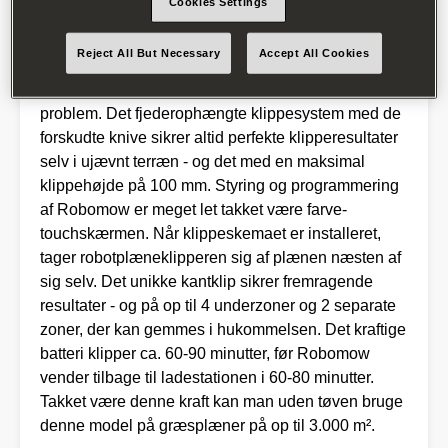
Cookies Settings
Den nye RK-serie er ikke kun kendetegnet ved
Reject All But Necessary
Accept All Cookies
hjulenes fremragende trækkraft, som gør at
stigninger på op til 45 procent ikke er noget
problem. Det fjederophængte klippesystem med de
forskudte knive sikrer altid perfekte klipperesultater
selv i ujævnt terræn - og det med en maksimal
klippehøjde på 100 mm. Styring og programmering
af Robomow er meget let takket være farve-
touchskærmen. Når klippeskemaet er installeret,
tager robotplæneklipperen sig af plænen næsten af
sig selv. Det unikke kantklip sikrer fremragende
resultater - og på op til 4 underzoner og 2 separate
zoner, der kan gemmes i hukommelsen. Det kraftige
batteri klipper ca. 60-90 minutter, før Robomow
vender tilbage til ladestationen i 60-80 minutter.
Takket være denne kraft kan man uden tøven bruge
denne model på græsplæner på op til 3.000 m².