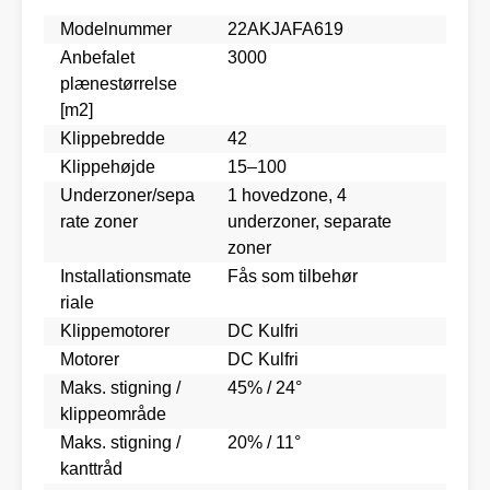
Modelnummer
22AKJAFA619
Anbefalet
3000
plænestørrelse
[m2]
Klippebredde
42
Klippehøjde
15–100
Underzoner/sepa
1 hovedzone, 4
rate zoner
underzoner, separate
zoner
Installationsmate
Fås som tilbehør
riale
Klippemotorer
DC Kulfri
Motorer
DC Kulfri
Maks. stigning /
45% / 24°
klippeområde
Maks. stigning /
20% / 11°
kanttråd