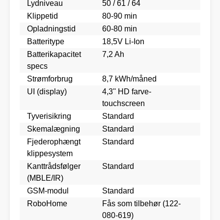
Lydniveau
50 / 61 / 64
Klippetid
80-90 min
Opladningstid
60-80 min
Batteritype
18,5V Li-Ion
Batterikapacitet
7,2 Ah
specs
Strømforbrug
8,7 kWh/måned
UI (display)
4,3'' HD farve-
touchscreen
Tyverisikring
Standard
Skemalægning
Standard
Fjederophængt
Standard
klippesystem
Kanttrådsfølger
Standard
(MBLE/IR)
GSM-modul
Standard
RoboHome
Fås som tilbehør (122-
080-619)