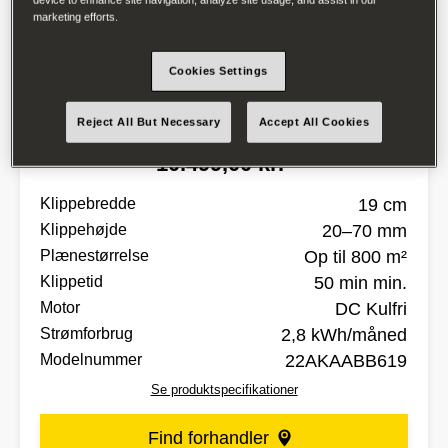
marketing efforts.
Cookies Settings
RKS 800
Reject All But Necessary
Accept All Cookies
10.499,00 kr.*
Klippebredde
19 cm
Klippehøjde
20–70 mm
Plænestørrelse
Op til 800 m²
Klippetid
50 min min.
Motor
DC Kulfri
Strømforbrug
2,8 kWh/måned
Modelnummer
22AKAABB619
Se produktspecifikationer
Find forhandler