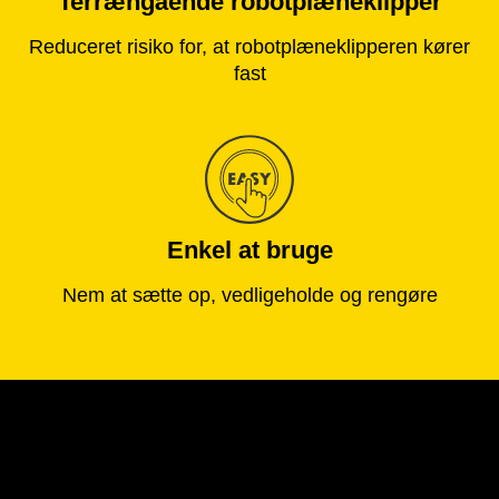
Terrængående robotplæneklipper
Reduceret risiko for, at robotplæneklipperen kører
fast
Enkel at bruge
Nem at sætte op, vedligeholde og rengøre