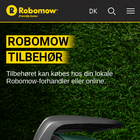
DK
ROBOMOW
TILBEHØR
Tilbehøret kan købes hos din lokale
Robomow-forhandler eller online.