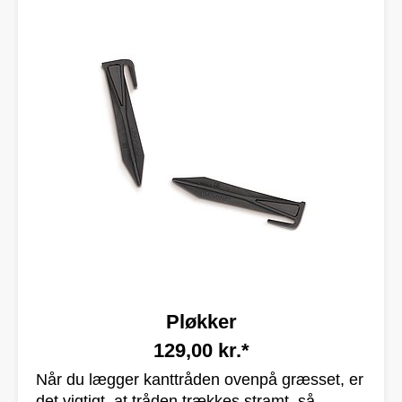
Pløkker
129,00 kr.*
Når du lægger kanttråden ovenpå græsset, er
det vigtigt, at tråden trækkes stramt, så