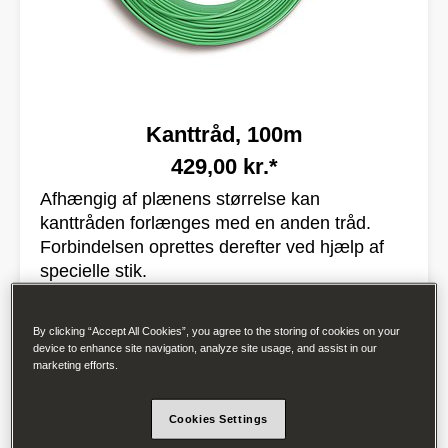
Kanttråd, 100m
429,00 kr.*
Afhængig af plænens størrelse kan
kanttråden forlænges med en anden tråd.
Forbindelsen oprettes derefter ved hjælp af
specielle stik.
Series
RT/RK/RS
Model Year
2020
By clicking “Accept All Cookies”, you agree to the storing of cookies on your
device to enhance site navigation, analyze site usage, and assist in our
Modelnummer
MRK0040A
marketing efforts.
EAN
7290001944066
Se produktspecifikationer
Cookies Settings