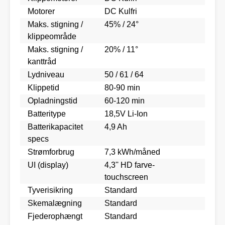
Motorer
DC Kulfri
Maks. stigning /
45% / 24°
klippeområde
Maks. stigning /
20% / 11°
kanttråd
Lydniveau
50 / 61 / 64
Klippetid
80-90 min
Opladningstid
60-120 min
Batteritype
18,5V Li-Ion
Batterikapacitet
4,9 Ah
specs
Strømforbrug
7,3 kWh/måned
UI (display)
4,3'' HD farve-
touchscreen
Tyverisikring
Standard
Skemalægning
Standard
Fjederophængt
Standard