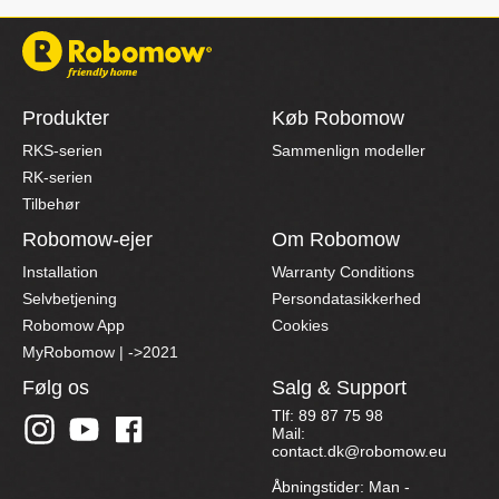
Produkter
Køb Robomow
RKS-serien
Sammenlign modeller
RK-serien
Tilbehør
Robomow-ejer
Om Robomow
Installation
Warranty Conditions
Selvbetjening
Persondatasikkerhed
Robomow App
Cookies
MyRobomow | ->2021
Følg os
Salg & Support
Tlf: 89 87 75 98
Mail:
contact.dk@robomow.eu
Åbningstider: Man -