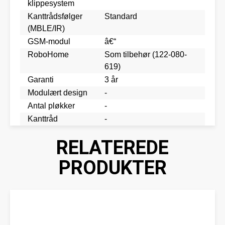
klippesystem
Kanttrådsfølger
Standard
(MBLE/IR)
GSM-modul
â€“
RoboHome
Som tilbehør (122-080-
619)
Garanti
3 år
Modulært design
-
Antal pløkker
-
Kanttråd
-
RELATEREDE
PRODUKTER