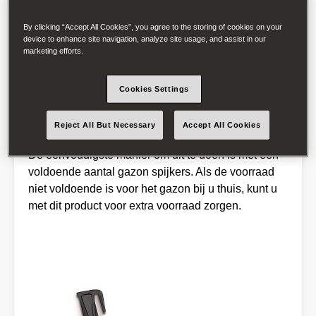
begrenzingskabel stevig aan de grond te
verankeren wanneer deze boven de grond wordt
By clicking “Accept All Cookies”, you agree to the storing of cookies on your
gelegd, zodat deze niet over de grasmat buigt. Als
device to enhance site navigation, analyze site usage, and assist in our
marketing efforts.
de kabel niet glad en strak ligt, bestaat het risico dat
de messen van de robot de kabel doorsnijden,
waardoor het hele systeem verlamd raakt. Om latere
Cookies Settings
problemen te voorkomen - afhankelijk van de
grootte van het gazon - is het raadzaam de
Reject All But Necessary
Accept All Cookies
perimeterdraad meteen zorgvuldig aan te brengen.
De eenvoudigste manier om dit te doen is met een
voldoende aantal gazon spijkers. Als de voorraad
niet voldoende is voor het gazon bij u thuis, kunt u
met dit product voor extra voorraad zorgen.