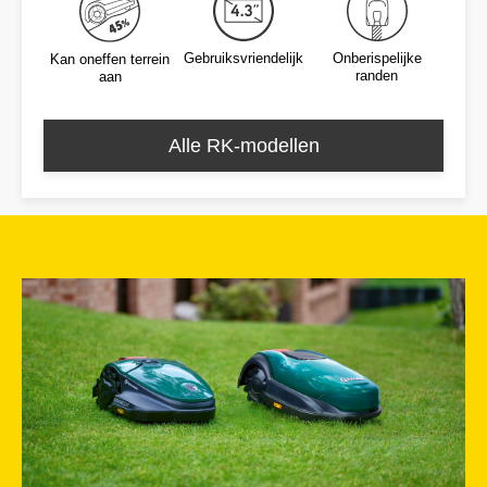
Gebruiksvriendelijk
Onberispelijke
Kan oneffen terrein
randen
aan
Alle RK-modellen