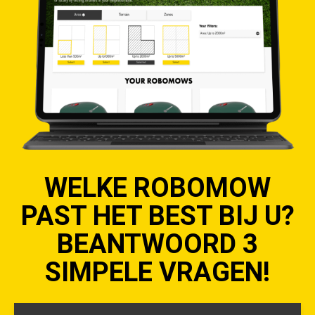
WELKE ROBOMOW
PAST HET BEST BIJ U?
BEANTWOORD 3
SIMPELE VRAGEN!