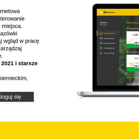
ernetowa
sterowanie
 miejsca.
kazówki
aj wgląd w pracę
Zarządzaj
e.
2021 i starsze
niemieckim,
loguj się