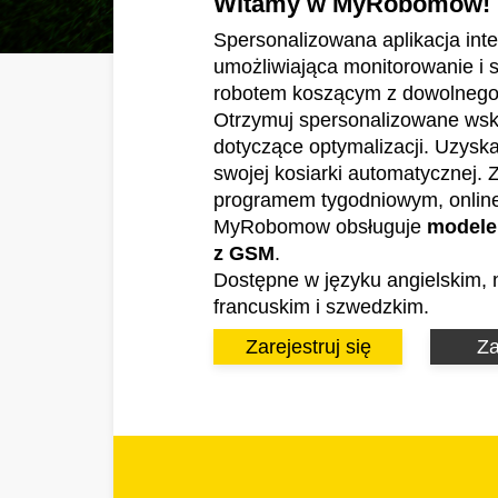
Witamy w MyRobomow!
Spersonalizowana aplikacja int
umożliwiająca monitorowanie i 
robotem koszącym z dowolnego
Otrzymuj spersonalizowane ws
dotyczące optymalizacji. Uzysk
swojej kosiarki automatycznej. 
programem tygodniowym, onlin
MyRobomow obsługuje
modele 
z GSM
.
Dostępne w języku angielskim, 
francuskim i szwedzkim.
Zarejestruj się
Za