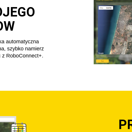
OJEGO
OW
rka automatyczna
ona, szybko namierz
c z RoboConnect+.
P