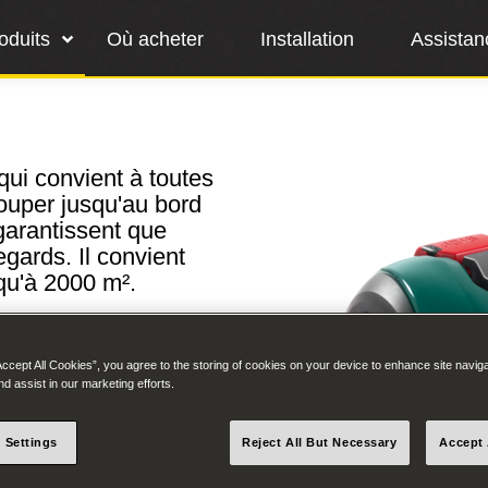
oduits
Où acheter
Installation
Assistan
ui convient à toutes
couper jusqu'au bord
garantissent que
egards. Il convient
qu'à 2000 m².
Accept All Cookies”, you agree to the storing of cookies on your device to enhance site navig
nd assist in our marketing efforts.
local
 Settings
Reject All But Necessary
Accept 