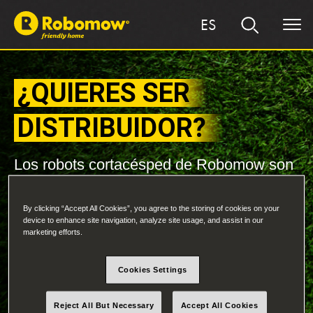
ES
¿QUIERES SER
DISTRIBUIDOR?
Los robots cortacésped de Robomow son
resistentes, rápidos y fáciles de usar, lo
que garantiza un cortacésped automático
By clicking “Accept All Cookies”, you agree to the storing of cookies on your
fácil de usar, apto para el jardín y para la
device to enhance site navigation, analyze site usage, and assist in our
familia.
marketing efforts.
Cookies Settings
Reject All But Necessary
Accept All Cookies