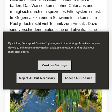
baden. Das Wasser kommt ohne Chlor aus und
reinigt sich durch ein spezielles Filtersystem selbst.
Im Gegensatz zu einem Schwimmteich kommt im
Pool jedoch recht viel Technik zum Einsatz. Dazu
sind verschiedene biologische und physikalische
Systeme auf dem Markt erhältlich – und selbst auf
Gegenstromanlagen braucht man hier nicht zu
By clicking “Accept All Cookies”, you agree to the storing of cookies on your
verzichten.
device to enhance site navigation, analyze site usage, and assist in our
marketing efforts.
Cookies Settings
Reject All But Necessary
Accept All Cookies