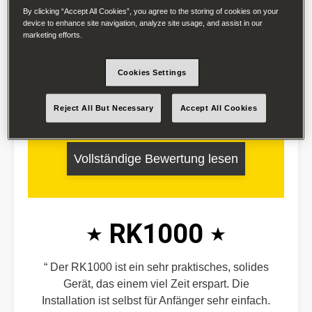
By clicking “Accept All Cookies”, you agree to the storing of cookies on your
Robomow Rasenmähroboter, der Installation
device to enhance site navigation, analyze site usage, and assist in our
und den ersten Betriebsstunden. Ich kann
marketing efforts.
ehrlich sagen, dass ich sehr begeistert bin!
Cookies Settings
Reject All But Necessary
Accept All Cookies
Vollständige Bewertung lesen
RK1000
Der RK1000 ist ein sehr praktisches, solides
Gerät, das einem viel Zeit erspart. Die
Installation ist selbst für Anfänger sehr einfach.