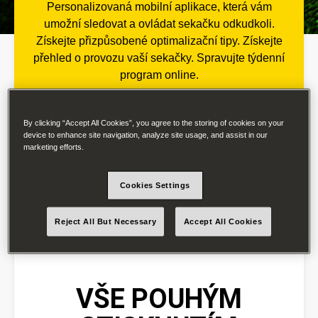
Personalizovaná mobilní aplikace, která vám
umožní sledovat a ovládat sekačku odkudkoli.
Získejte přizpůsobené optimalizační tipy. Získejte
přehled o provozu vaší sekačky. Spravujte týdenní
program online.
By clicking “Accept All Cookies”, you agree to the storing of cookies on your
device to enhance site navigation, analyze site usage, and assist in our
marketing efforts.
Cookies Settings
Reject All But Necessary
Accept All Cookies
VŠE POUHÝM