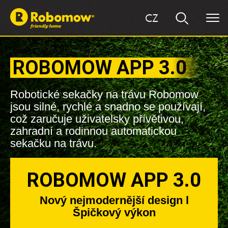
CZ
ROBOMOW APP 3.0
Robotické sekačky na trávu Robomow
jsou silné, rychlé a snadno se používají,
což zaručuje uživatelsky přívětivou,
zahradní a rodinnou automatickou
sekačku na trávu.
ROBOMOW APP 3.0
Nový nejmodernější design l
Špičkový výkon