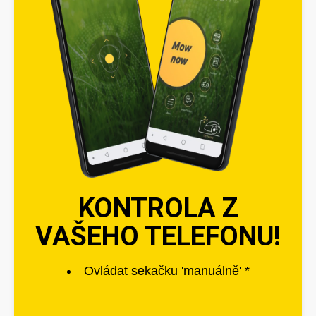
KONTROLA Z
VAŠEHO TELEFONU!
Ovládat sekačku 'manuálně' *