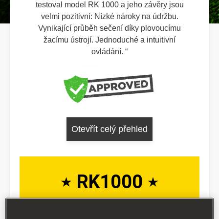
testoval model RK 1000 a jeho závěry jsou
velmi pozitivní: Nízké nároky na údržbu.
Vynikající průběh sečení díky plovoucímu
žacímu ústrojí. Jednoduché a intuitivní
ovládání.
Otevřít celý přehled
RK1000
Zde je krátké video o nové Robomow
robotické sekačky, instalace a první hodiny