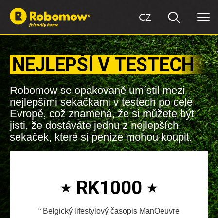
CZ
NEJLEPŠÍ V TESTECH
Robomow se opakovaně umístil mezi
nejlepšími sekačkami v testech po celé
Evropě, což znamená, že si můžete být
jisti, že dostáváte jednu z nejlepších
sekaček, které si peníze mohou koupit.
RK1000
Belgický lifestylový časopis ManOeuvre