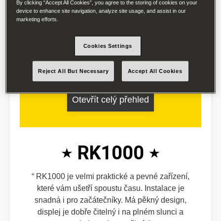
By clicking “Accept All Cookies”, you agree to the storing of cookies on your
provozu. Upřímně mohu říci, že jsem velmi
device to enhance site navigation, analyze site usage, and assist in our
marketing efforts.
nadšená!
Cookies Settings
Reject All But Necessary
Accept All Cookies
Otevřít celý přehled
RK1000
RK1000 je velmi praktické a pevné zařízení,
které vám ušetří spoustu času. Instalace je
snadná i pro začátečníky. Má pěkný design,
displej je dobře čitelný i na plném slunci a