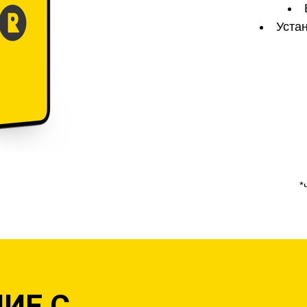
Уста
*
ИЕ С