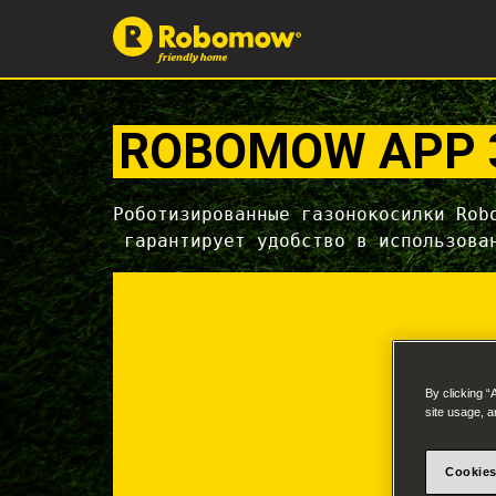
ROBOMOW APP 
Роботизированные газонокосилки Robo
 гарантирует удобство в использова
Новый ул
By clicking “
site usage, a
Персонал
рабо
Cookies
Получите