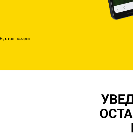
E, стоя позади
УВЕ
ОСТА