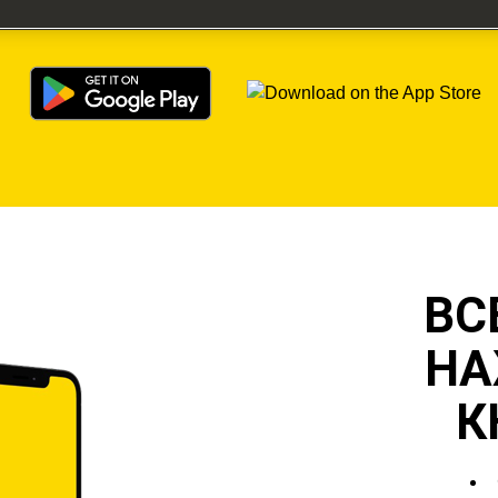
косилка. Управляйте еженедельной программой 
ВС
НА
К