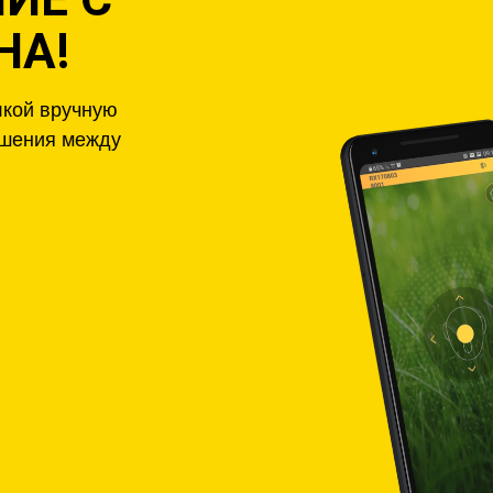
НА!
лкой вручную
ошения между