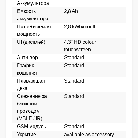
Аккумулятора
Емкость
2,8 Ah
аккумулятора
Потребляемая
2,8 kWh/month
мощность
UI (дисплей)
4,3'' HD colour
touchscreen
Анти-вор
Standard
График
Standard
кошения
Плавающая
Standard
дека
Слежение за
Standard
ближним
проводом
(MBLE / IR)
GSM модуль
Standard
Укрытие
available as accessory