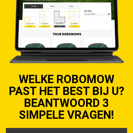
WELKE ROBOMOW
PAST HET BEST BIJ U?
BEANTWOORD 3
SIMPELE VRAGEN!