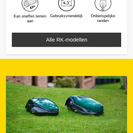
Gebruiksvriendelijk
Onberispelijke
Kan oneffen terrein
randen
aan
Alle RK-modellen