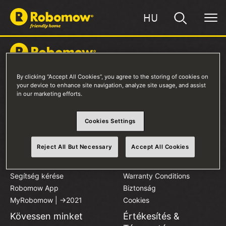
HU
By clicking “Accept All Cookies”, you agree to the storing of cookies on
Termékek
Vásároljon
your device to enhance site navigation, analyze site usage, and assist
Robomow-t
in our marketing efforts.
RKS széria
RK széria
Értékesítési pontok
Kiegészítők
Összehasonlítás
Cookies Settings
Kapcsolat
Reject All But Necessary
Accept All Cookies
Robomow tulajdonos
Rólunk
Telepítés
Kapcsolatfelvétel
Segítség kérése
Warranty Conditions
Robomow App
Biztonság
MyRobomow | ->2021
Cookies
Kövessen minket
Értékesítés &