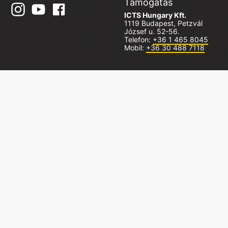
Támogatás
ICTS Hungary Kft.
1119 Budapest, Petzvál
József u. 52-56.
Telefon:
+36 1 465 8045
Mobil:
+36 30 488 7118