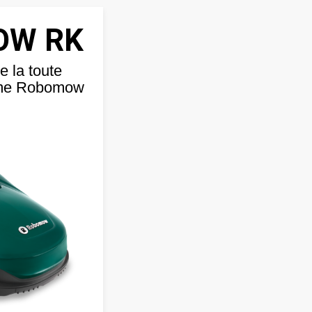
OW RK
e la toute
orme Robomow