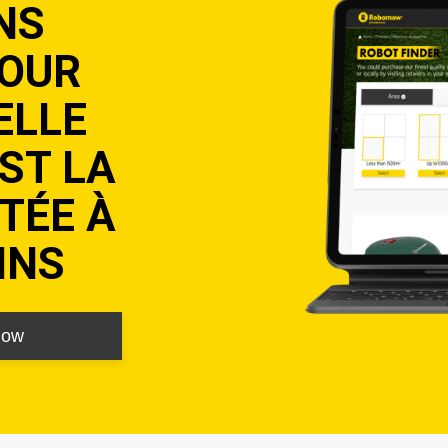
NS
POUR
ELLE
ST LA
TÉE À
INS
mow