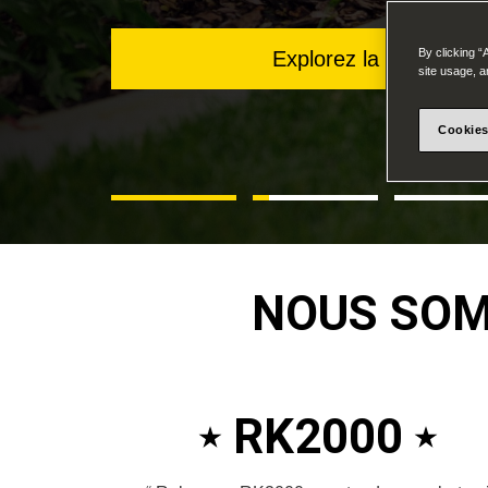
By clicking “
Explorez la gamme R
site usage, a
Cookies
NOUS SOM
RK2000