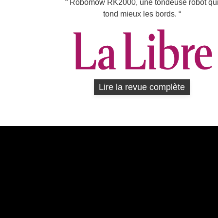
Robomow RK2000, une tondeuse robot qu
tond mieux les bords.
Lire la revue complète