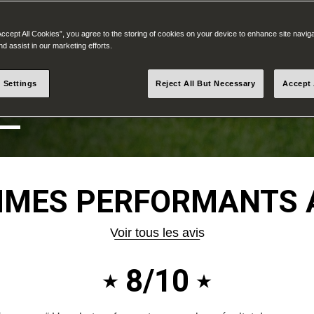
Accept All Cookies”, you agree to the storing of cookies on your device to enhance site navig
K
nd assist in our marketing efforts.
 Settings
Reject All But Necessary
Accept 
MES PERFORMANTS 
Voir tous les avis
8/10