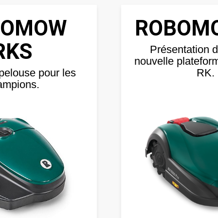
BOMOW
ROBOM
RKS
Présentation d
nouvelle platef
pelouse pour les
RK.
ampions.