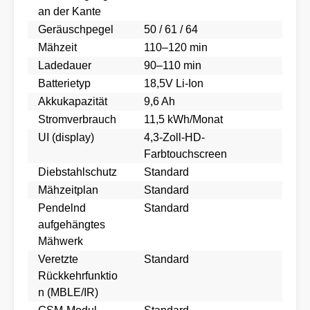
an der Kante
Geräuschpegel
50 / 61 / 64
Mähzeit
110–120 min
Ladedauer
90–110 min
Batterietyp
18,5V Li-Ion
Akkukapazität
9,6 Ah
Stromverbrauch
11,5 kWh/Monat
UI (display)
4,3-Zoll-HD-
Farbtouchscreen
Diebstahlschutz
Standard
Mähzeitplan
Standard
Pendelnd
Standard
aufgehängtes
Mähwerk
Veretzte
Standard
Rückkehrfunktio
n (MBLE/IR)