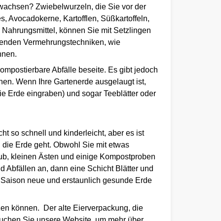
 wachsen? Zwiebelwurzeln, die Sie vor der
s, Avocadokerne, Kartofflen, Süßkartoffeln,
 Nahrungsmittel, können Sie mit Setzlingen
egenden Vermehrungstechniken, wie
nnen.
ompostierbare Abfälle beseite. Es gibt jedoch
nen. Wenn Ihre Gartenerde ausgelaugt ist,
ie Erde eingraben) und sogar Teeblätter oder
 so schnell und kinderleicht, aber es ist
in die Erde geht. Obwohl Sie mit etwas
aub, kleinen Ästen und einige Kompostproben
d Abfällen an, dann eine Schicht Blätter und
 Saison neue und erstaunlich gesunde Erde
zen können. Der alte Eierverpackung, die
suchen Sie unsere Website, um mehr über