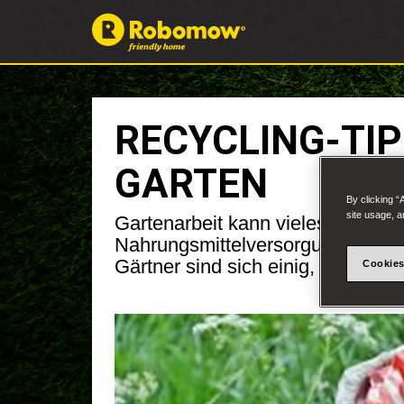
RECYCLING-TIP
GARTEN
By clicking “
site usage, a
Gartenarbeit kann vieles sein: Ihr
Nahrungsmittelversorgung, sogar 
Gärtner sind sich einig, dass es ko
Cookies