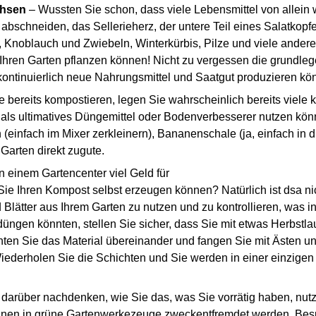
achsen
– Wussten Sie schon, dass viele Lebensmittel von allein
abschneiden, das Sellerieherz, der untere Teil eines Salatkopfe
, Knoblauch und Zwiebeln, Winterkürbis, Pilze und viele andere
n Ihren Garten pflanzen können! Nicht zu vergessen die grundl
 kontinuierlich neue Nahrungsmittel und Saatgut produzieren kö
bereits kompostieren, legen Sie wahrscheinlich bereits viele k
t als ultimatives Düngemittel oder Bodenverbesserer nutzen kön
einfach im Mixer zerkleinern), Bananenschale (ja, einfach in d
Garten direkt zugute.
n einem Gartencenter viel Geld für
Ihren Kompost selbst erzeugen können? Natürlich ist dsa nicht
nd Blätter aus Ihrem Garten zu nutzen und zu kontrollieren, was 
üngen könnten, stellen Sie sicher, dass Sie mit etwas Herbstl
hten Sie das Material übereinander und fangen Sie mit Ästen un
ederholen Sie die Schichten und Sie werden in einer einzigen
darüber nachdenken, wie Sie das, was Sie vorrätig haben, nut
 können in grüne Gartenwerkezeuge zweckentfremdet werden. Be