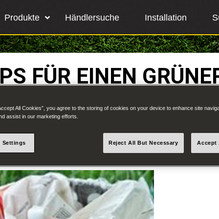
Produkte
Händlersuche
Installation
S
PS FÜR EINEN GRÜNE
Accept All Cookies”, you agree to the storing of cookies on your device to enhance site navig
nd assist in our marketing efforts.
 Hobby, Ihre
Ihr Beruf: und die meisten
stspielig ist.
 Settings
Reject All But Necessary
Accept 