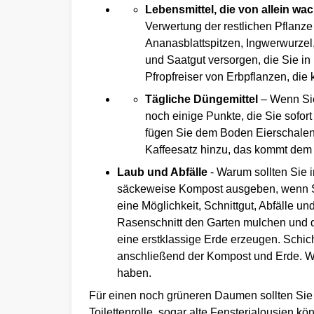
Lebensmittel, die von allein w
Verwertung der restlichen Pflanze 
Ananasblattspitzen, Ingwerwurzel
und Saatgut versorgen, die Sie i
Pfropfreiser von Erbpflanzen, die
Tägliche Düngemittel
– Wenn Sie 
noch einige Punkte, die Sie sofor
fügen Sie dem Boden Eierschalen (
Kaffeesatz hinzu, das kommt dem 
Laub und Abfälle
- Warum sollten Sie i
säckeweise Kompost ausgeben, wenn Sie 
eine Möglichkeit, Schnittgut, Abfälle u
Rasenschnitt den Garten mulchen und d
eine erstklassige Erde erzeugen. Schic
anschließend der Kompost und Erde. Wi
haben.
Für einen noch grüneren Daumen sollten Sie 
Toilettenrolle, sogar alte Fensterjalousien