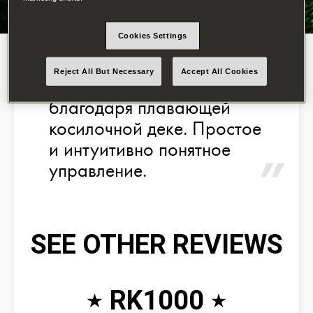
их заключение очень
положительное:
Cookies Settings
Неприхотливость в
обслуживании. Отличная
Reject All But Necessary
Accept All Cookies
траектория кошения
благодаря плавающей
косилочной деке. Простое
и интуитивно понятное
управление.
SEE OTHER REVIEWS
RK1000