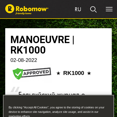
RU
MANOEUVRE |
RK1000
02-08-2022
RK1000
Бельгийский журнал о
стиле жизни ManOeuvre
протестировал RK1000, и
By clicking “Accept All Cookies”, you agree to the storing of cookies on your
device to enhance site navigation, analyze site usage, and assist in our
marketing efforts.